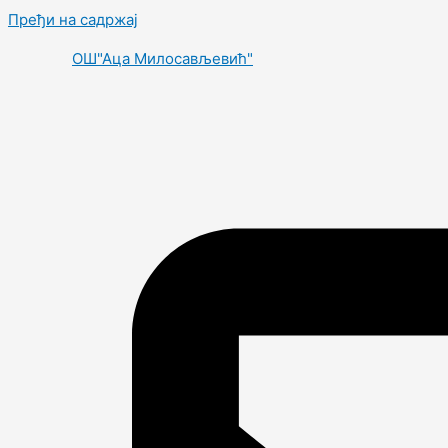
Пређи на садржај
OШ"Аца Милосављевић"