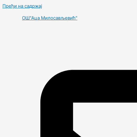
Пређи на садржај
OШ"Аца Милосављевић"