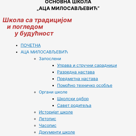
ОСНОВНА ШКОЛА
„АЦА МИЛОСАВЉЕВИЋ“
Школа са традицијом
и погледом
у будућност
ПОЧЕТНА
АЦА МИЛОСАВЉЕВИЋ
Запослени
Управа и стручни сарадници
Разредна настава
Предметна настава
Помоћно техничко особље
Органи школе
Школски одбор
Савет родитеља
Историјат школе
Летопис
Часопис
Документи школе