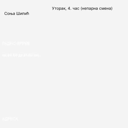
Уторак, 4. час (непарна смена)
Соња Шипић
РАДНО ВРЕМЕ
од 08.00 до 21.00 час.
АДРЕСА