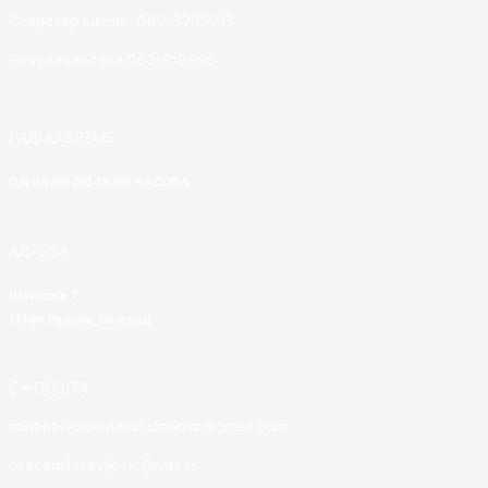
Секретар школе: 060-5205015
Рачуноводство 062-819996
РАДНО ВРЕМЕ
ОД 08.00 ДО 16.00 ЧАСОВА
АДРЕСА
Школска 7
11194 Рушањ, Београд
E – ПОШТА
mirjana.vuksanovic.direktor@gmail.com
osacamilosavljevic@mts.rs