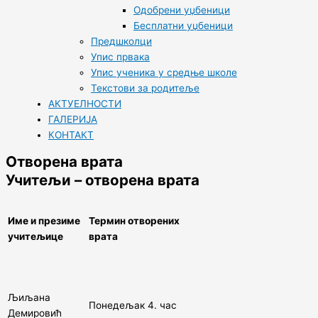
Одобрени уџбеници
Бесплатни уџбеници
Предшколци
Упис првака
Упис ученика у средње школе
Текстови за родитеље
АКТУЕЛНОСТИ
ГАЛЕРИЈА
КОНТАКТ
Отворена врата
Учитељи – отворена врата
Име и презиме
Термин о
творен
их
учитељице
врата
Љиљана
Понедељак 4. час
Демировић