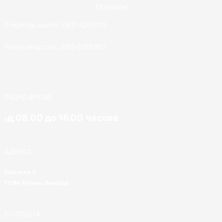
ТЕЛЕФОН
Секретар школе: 060-5205015
Рачуноводство: 062-8199967
РАДНО ВРЕМЕ
д 08.00 до 16.00 часова
о
АДРЕСА
Школска 7
11194 Рушањ, Београд
E – ПОШТА