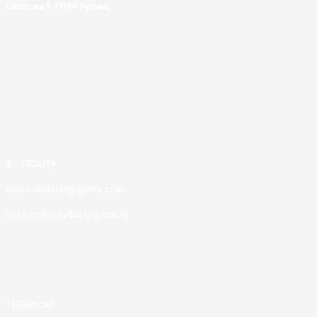
Школска 7, 11194 Рушањ
E – ПОШТА
osam.direktor@gmail.com
osacamilosavljevic@mts.rs
ТЕЛЕФОН