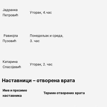
Јадранка
Уторак, 4.час
Петровић
Равиојла
Понедељак и среда,
Пузовић
3. час
Катарина
Уторак, 2. час
Спасојевић
Наставници – отворена врата
Име и презиме
Термин о
творен
их
врата
наставника