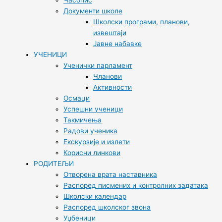
Часопис
Документи школе
Школски програми, планови,
извештаји
Јавне набавке
УЧЕНИЦИ
Ученички парламент
Чланови
Активности
Осмаци
Успешни ученици
Такмичења
Радови ученика
Екскурзије и излети
Корисни линкови
РОДИТЕЉИ
Отворена врата наставника
Распоред писмених и контролних задатака
Школски календар
Распоред школског звона
Уџбеници