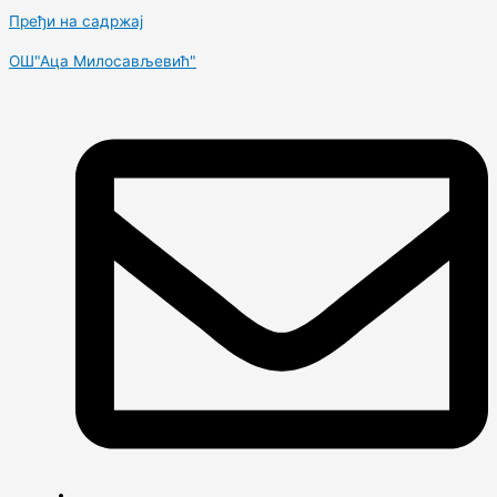
Пређи на садржај
OШ"Аца Милосављевић"