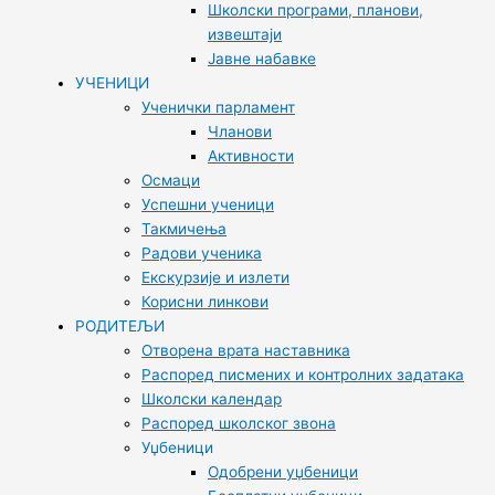
Школски програми, планови,
извештаји
Јавне набавке
УЧЕНИЦИ
Ученички парламент
Чланови
Активности
Осмаци
Успешни ученици
Такмичења
Радови ученика
Екскурзије и излети
Корисни линкови
РОДИТЕЉИ
Отворена врата наставника
Распоред писмених и контролних задатака
Школски календар
Распоред школског звона
Уџбеници
Одобрени уџбеници