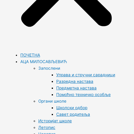
ПОЧЕТНА
АЦА МИЛОСАВЉЕВИЋ
Запослени
Управа и стручни сарадници
Разредна настава
Предметна настава
Помоћно техничко особље
Органи школе
Школски одбор
Савет родитеља
Историјат школе
Летопис