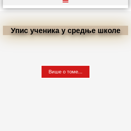
Упис ученика у средње школе
Више о томе...