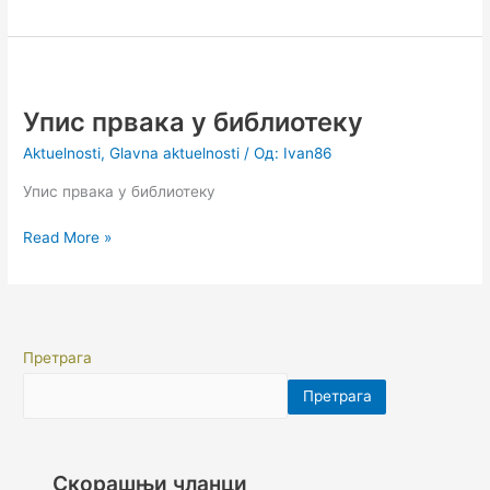
Упис
првака
Упис првака у библиотеку
у
библиотеку
Aktuelnosti
,
Glavna aktuelnosti
/ Од:
Ivan86
Упис првака у библиотеку
Read More »
Претрага
Претрага
Скорашњи чланци