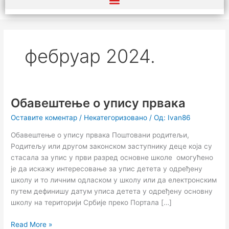
фебруар 2024.
Обавештење о упису првака
Обавештење
о
Оставите коментар
/
Некатегоризовано
/ Од:
Ivan86
упису
првака
Обавештење о упису првака Поштовани родитељи,
Родитељу или другом законском заступнику деце која су
стасала за упис у први разред основне школе омогућено
је да искажу интересовање за упис детета у одређену
школу и то личним одласком у школу или да електронским
путем дефинишу датум уписа детета у одређену основну
школу на територији Србије преко Портала […]
Read More »