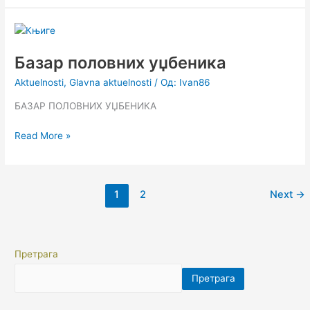
Базар
половних
Базар половних уџбеника
уџбеника
Aktuelnosti
,
Glavna aktuelnosti
/ Од:
Ivan86
БАЗАР ПОЛОВНИХ УЏБЕНИКА
Read More »
1
2
Next
→
Претрага
Претрага