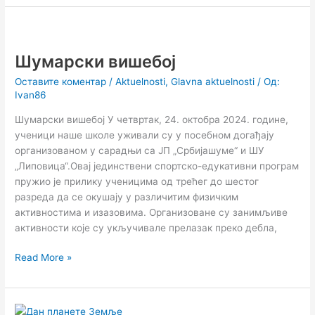
Шумарски
вишебој
Шумарски вишебој
Оставите коментар
/
Aktuelnosti
,
Glavna aktuelnosti
/ Од:
Ivan86
Шумарски вишебој У четвртак, 24. октобра 2024. године,
ученици наше школе уживали су у посебном догађају
организованом у сарадњи са ЈП „Србијашуме“ и ШУ
„Липовица“.Овај јединствени спортско-едукативни програм
пружио је прилику ученицима од трећег до шестог
разреда да се окушају у различитим физичким
активностима и изазовима. Организоване су занимљиве
активности које су укључивале прелазак преко дебла,
Read More »
Дан