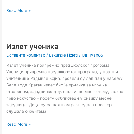
Read More »
Излет
ученика
Излет ученика
Оставите коментар
/
Eskurzije i izleti
/ Од:
Ivan86
Излет ученика припремно предшколског програма
Ученици припремно предшколског програма, у пратњи
учитељице Радмиле Којић, провели су леп дан у насељу
Беле воде.Кратак излет био је прилика за игру на
отвореном, заједничко дружење и, по много чему, важно
прво искуство – посету библиотеци у оквиру месне
заједнице. Деца су са пажњом разгледала простор,
слушала о књигама
Read More »