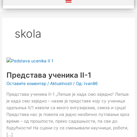
skola
Представа
ученика
Представа ученика II-1
II-
1
Оставите коментар
/
Aktuelnosti
/ Од:
Ivan86
Представа ученика II-1 „Лепше је када смо заједно“ Лепше
је када смо заједно – назив је представе коју су ученици
одељења II/1 извели са много ентузијазма, смеха и срца!
Представа нас је повела на једно необично путовање кроз
време – од прошлости, преко садашњости, па све до
будућности! На сцени су се смењивали научници, роботи,
[…]