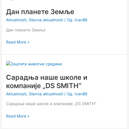
планете
Дан планете Земље
Земље
Aktuelnosti
,
Glavna aktuelnosti
/ Од:
Ivan86
Дан планете Земље
Read More »
Сарадња
наше
Сарадња наше школе и
школе
и
компаније „DS SMITH“
компаније
Aktuelnosti
,
Glavna aktuelnosti
/ Од:
Ivan86
„DS
SMITH“
Сарадња наше школе и компаније „DS SMITH“
Read More »