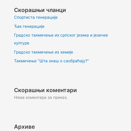
Скорашњи чланци
Спортиста генерације
Ђак генерације
Градско такмичење из српског језика и језичке
културе
Градско такмичење из хемије
Такмичење ‘’Шта знаш о саобраћају?’’
Скорашњи коментари
Нема коментара за приказ.
Архиве