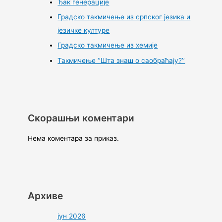
Ђак генерације
Градско такмичење из српског језика и
језичке културе
Градско такмичење из хемије
Такмичење ‘’Шта знаш о саобраћају?’’
Скорашњи коментари
Нема коментара за приказ.
Архиве
јун 2026