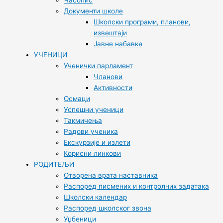
Часопис
Документи школе
Школски програми, планови,
извештаји
Јавне набавке
УЧЕНИЦИ
Ученички парламент
Чланови
Активности
Осмаци
Успешни ученици
Такмичења
Радови ученика
Екскурзије и излети
Корисни линкови
РОДИТЕЉИ
Отворена врата наставника
Распоред писмених и контролних задатака
Школски календар
Распоред школског звона
Уџбеници