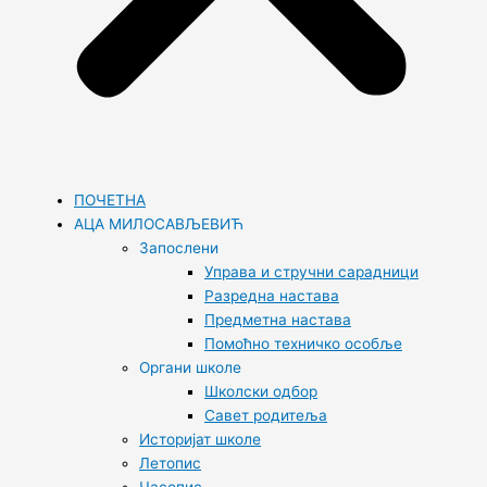
ПОЧЕТНА
АЦА МИЛОСАВЉЕВИЋ
Запослени
Управа и стручни сарадници
Разредна настава
Предметна настава
Помоћно техничко особље
Органи школе
Школски одбор
Савет родитеља
Историјат школе
Летопис