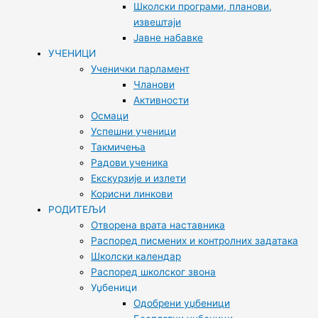
Школски програми, планови,
извештаји
Јавне набавке
УЧЕНИЦИ
Ученички парламент
Чланови
Активности
Осмаци
Успешни ученици
Такмичења
Радови ученика
Екскурзије и излети
Корисни линкови
РОДИТЕЉИ
Отворена врата наставника
Распоред писмених и контролних задатака
Школски календар
Распоред школског звона
Уџбеници
Одобрени уџбеници