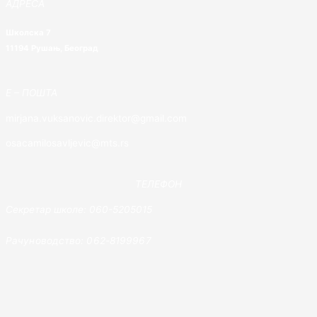
АДРЕСА
Школска 7
11194 Рушањ, Београд
E – ПОШТА
mirjana.vuksanovic.direktor@gmail.com
osacamilosavljevic@mts.rs
ТЕЛЕФОН
Секретар школе: 060-5205015
Рачуноводство: 062-8199967