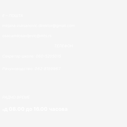
E – ПОШТА
mirjana.vuksanovic.direktor@gmail.com
osacamilosavljevic@mts.rs
ТЕЛЕФОН
Секретар школе: 060-5205015
Рачуноводство: 062-8199967
РАДНО ВРЕМЕ
д 08.00 до 16.00 часова
о