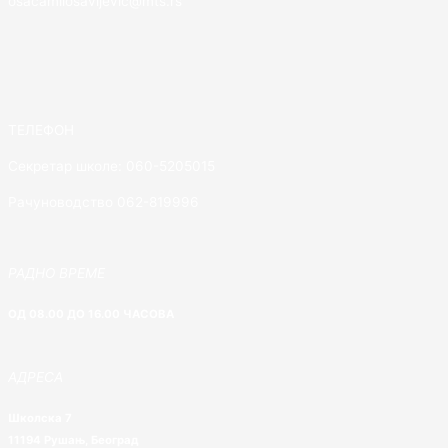
osacamilosavljevic@mts.rs
ТЕЛЕФОН
Секретар школе: 060-5205015
Рачуноводство 062-819996
РАДНО ВРЕМЕ
ОД 08.00 ДО 16.00 ЧАСОВА
АДРЕСА
Школска 7
11194 Рушањ, Београд