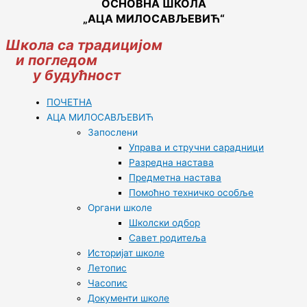
ОСНОВНА ШКОЛА
„АЦА МИЛОСАВЉЕВИЋ“
Школа са традицијом
и погледом
у будућност
ПОЧЕТНА
АЦА МИЛОСАВЉЕВИЋ
Запослени
Управа и стручни сарадници
Разредна настава
Предметна настава
Помоћно техничко особље
Органи школе
Школски одбор
Савет родитеља
Историјат школе
Летопис
Часопис
Документи школе