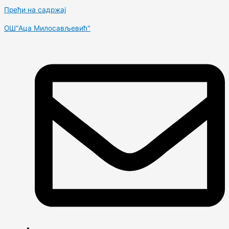
Пређи на садржај
OШ"Аца Милосављевић"