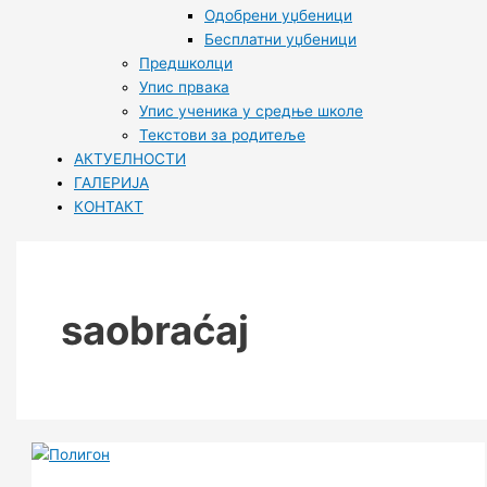
Одобрени уџбеници
Бесплатни уџбеници
Предшколци
Упис првака
Упис ученика у средње школе
Текстови за родитеље
АКТУЕЛНОСТИ
ГАЛЕРИЈА
КОНТАКТ
saobraćaj