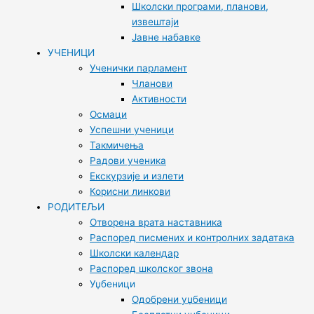
Школски програми, планови,
извештаји
Јавне набавке
УЧЕНИЦИ
Ученички парламент
Чланови
Активности
Осмаци
Успешни ученици
Такмичења
Радови ученика
Екскурзије и излети
Корисни линкови
РОДИТЕЉИ
Отворена врата наставника
Распоред писмених и контролних задатака
Школски календар
Распоред школског звона
Уџбеници
Одобрени уџбеници