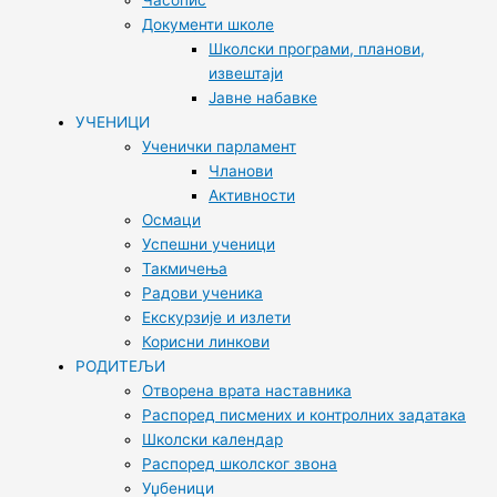
Часопис
Документи школе
Школски програми, планови,
извештаји
Јавне набавке
УЧЕНИЦИ
Ученички парламент
Чланови
Активности
Осмаци
Успешни ученици
Такмичења
Радови ученика
Екскурзије и излети
Корисни линкови
РОДИТЕЉИ
Отворена врата наставника
Распоред писмених и контролних задатака
Школски календар
Распоред школског звона
Уџбеници