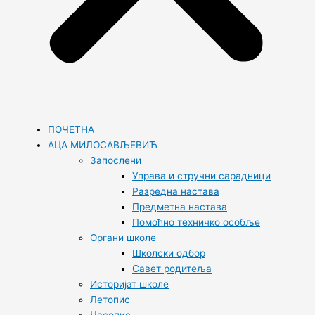
ПОЧЕТНА
АЦА МИЛОСАВЉЕВИЋ
Запослени
Управа и стручни сарадници
Разредна настава
Предметна настава
Помоћно техничко особље
Органи школе
Школски одбор
Савет родитеља
Историјат школе
Летопис