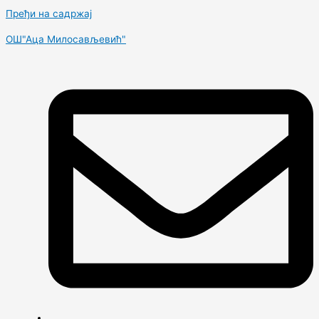
Пређи на садржај
OШ"Аца Милосављевић"