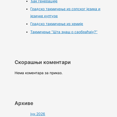
Ђак генерације
Градско такмичење из српског језика и
језичке културе
Градско такмичење из хемије
Такмичење ‘’Шта знаш о саобраћају?’’
Скорашњи коментари
Нема коментара за приказ.
Архиве
јун 2026