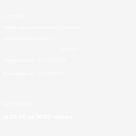
E – ПОШТА
mirjana.vuksanovic.direktor@gmail.com
osacamilosavljevic@mts.rs
ТЕЛЕФОН
Секретар школе: 060-5205015
Рачуноводство: 062-8199967
РАДНО ВРЕМЕ
д 08.00 до 16.00 часова
о