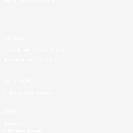
osacamilosavljevic@mts.rs
ТЕЛЕФОН
Секретар школе: 060-5205015
Рачуноводство 062-819996
РАДНО ВРЕМЕ
ОД 08.00 ДО 16.00 ЧАСОВА
АДРЕСА
Школска 7
11194 Рушањ, Београд