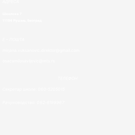
АДРЕСА
Школска 7
11194 Рушањ, Београд
E – ПОШТА
mirjana.vuksanovic.direktor@gmail.com
osacamilosavljevic@mts.rs
ТЕЛЕФОН
Секретар школе: 060-5205015
Рачуноводство: 062-8199967