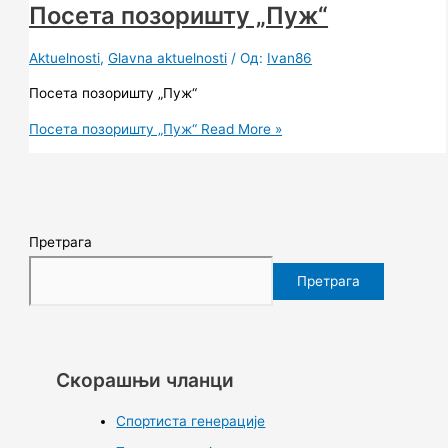
Посета позоришту „Пуж“
Aktuelnosti
,
Glavna aktuelnosti
/ Од:
Ivan86
Посета позоришту „Пуж“
Посета позоришту „Пуж“
Read More »
Претрага
Претрага
Скорашњи чланци
Спортиста генерације