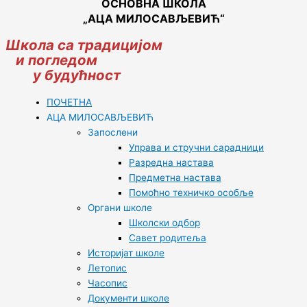
ОСНОВНА ШКОЛА
„АЦА МИЛОСАВЉЕВИЋ“
Школа са традицијом
и погледом
у будућност
ПОЧЕТНА
АЦА МИЛОСАВЉЕВИЋ
Запослени
Управа и стручни сарадници
Разредна настава
Предметна настава
Помоћно техничко особље
Органи школе
Школски одбор
Савет родитеља
Историјат школе
Летопис
Часопис
Документи школе