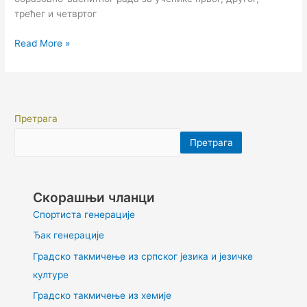
трећег и четвртог
Read More »
Претрага
Претрага
Скорашњи чланци
Спортиста генерације
Ђак генерације
Градско такмичење из српског језика и језичке
културе
Градско такмичење из хемије