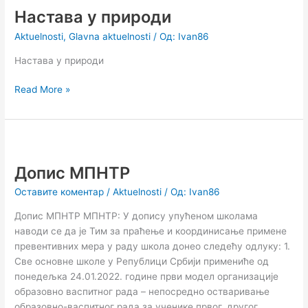
Настава у природи
природи
Aktuelnosti
,
Glavna aktuelnosti
/ Од:
Ivan86
Настава у природи
Read More »
Допис
МПНТР
Допис МПНТР
Оставите коментар
/
Aktuelnosti
/ Од:
Ivan86
Допис МПНТР МПНТР: У допису упућеном школама
наводи се да је Тим за праћење и координисање примене
превентивних мера у раду школа донео следећу одлуку: 1.
Све основне школе у Републици Србији примениће од
понедељка 24.01.2022. године први модел организације
образовно васпитног рада – непосредно остваривање
образовно-васпитног рада за ученике првог, другог,