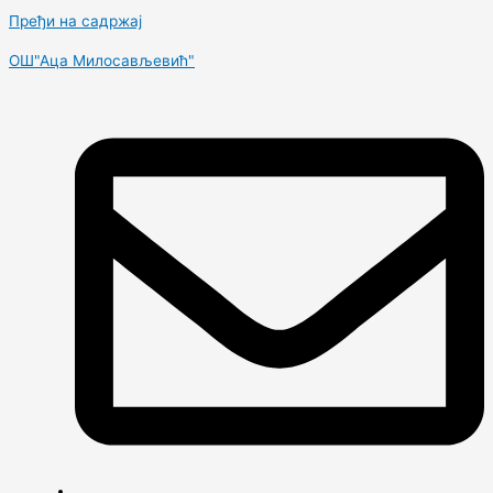
Пређи на садржај
OШ"Аца Милосављевић"