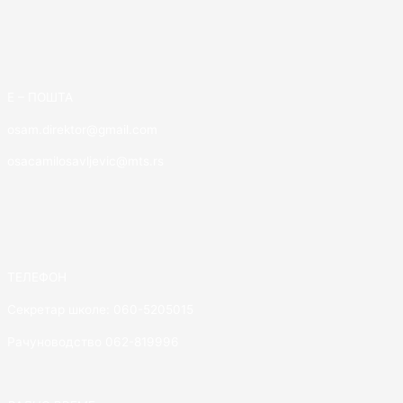
E – ПОШТА
osam.direktor@gmail.com
osacamilosavljevic@mts.rs
ТЕЛЕФОН
Секретар школе: 060-5205015
Рачуноводство 062-819996