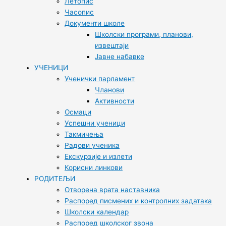
Летопис
Часопис
Документи школе
Школски програми, планови,
извештаји
Јавне набавке
УЧЕНИЦИ
Ученички парламент
Чланови
Активности
Осмаци
Успешни ученици
Такмичења
Радови ученика
Екскурзије и излети
Корисни линкови
РОДИТЕЉИ
Отворена врата наставника
Распоред писмених и контролних задатака
Школски календар
Распоред школског звона