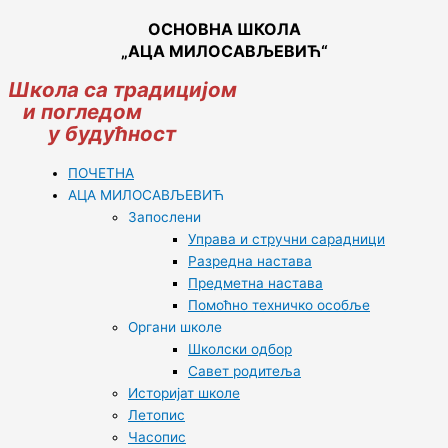
ОСНОВНА ШКОЛА
„АЦА МИЛОСАВЉЕВИЋ“
Школа са традицијом
и погледом
у будућност
ПОЧЕТНА
АЦА МИЛОСАВЉЕВИЋ
Запослени
Управа и стручни сарадници
Разредна настава
Предметна настава
Помоћно техничко особље
Органи школе
Школски одбор
Савет родитеља
Историјат школе
Летопис
Часопис