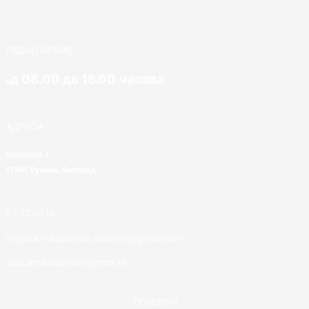
РАДНО ВРЕМЕ
д 08.00 до 16.00 часова
о
АДРЕСА
Школска 7
11194 Рушањ, Београд
E – ПОШТА
mirjana.vuksanovic.direktor@gmail.com
osacamilosavljevic@mts.rs
ТЕЛЕФОН