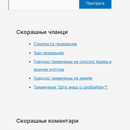
Претрага
Скорашњи чланци
Спортиста генерације
Ђак генерације
Градско такмичење из српског језика и
језичке културе
Градско такмичење из хемије
Такмичење ‘’Шта знаш о саобраћају?’’
Скорашњи коментари