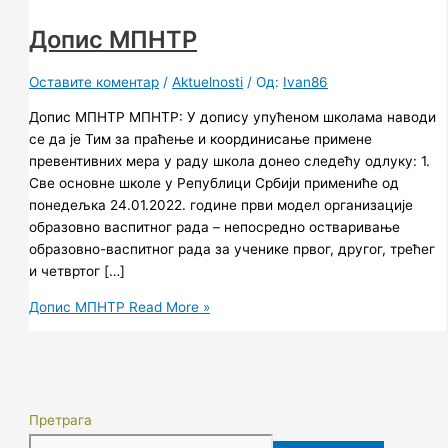
Допис МПНТР
Оставите коментар
/
Aktuelnosti
/ Од:
Ivan86
Допис МПНТР МПНТР: У допису упућеном школама наводи
се да је Тим за праћење и координисање примене
превентивних мера у раду школа донео следећу одлуку: 1.
Све основне школе у Републици Србији примениће од
понедељка 24.01.2022. године први модел организације
образовно васпитног рада – непосредно остваривање
образовно-васпитног рада за ученике првог, другог, трећег
и четвртог […]
Допис МПНТР
Read More »
Претрага