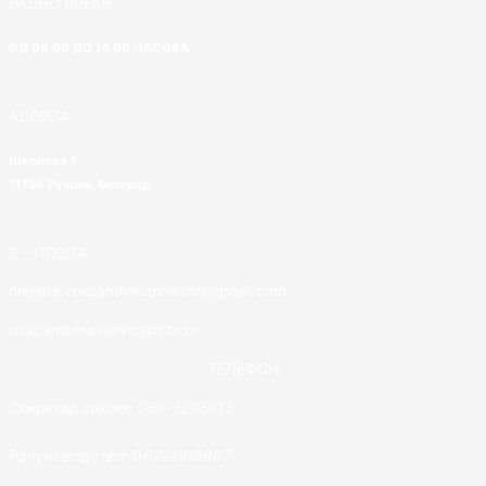
РАДНО ВРЕМЕ
ОД 08.00 ДО 16.00 ЧАСОВА
АДРЕСА
Школска 7
11194 Рушањ, Београд
E – ПОШТА
mirjana.vuksanovic.direktor@gmail.com
osacamilosavljevic@mts.rs
ТЕЛЕФОН
Секретар школе: 060-5205015
Рачуноводство: 062-8199967