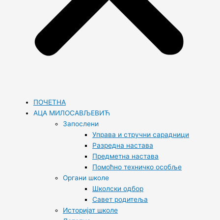
ПОЧЕТНА
АЦА МИЛОСАВЉЕВИЋ
Запослени
Управа и стручни сарадници
Разредна настава
Предметна настава
Помоћно техничко особље
Органи школе
Школски одбор
Савет родитеља
Историјат школе