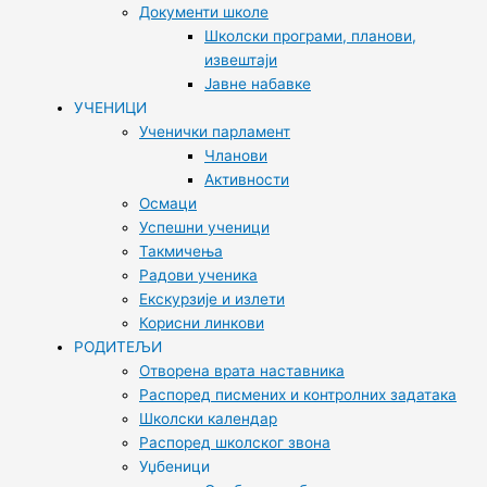
Документи школе
Школски програми, планови,
извештаји
Јавне набавке
УЧЕНИЦИ
Ученички парламент
Чланови
Активности
Осмаци
Успешни ученици
Такмичења
Радови ученика
Екскурзије и излети
Корисни линкови
РОДИТЕЉИ
Отворена врата наставника
Распоред писмених и контролних задатака
Школски календар
Распоред школског звона
Уџбеници