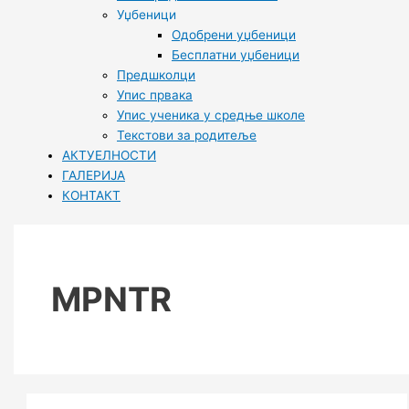
Уџбеници
Одобрени уџбеници
Бесплатни уџбеници
Предшколци
Упис првака
Упис ученика у средње школе
Текстови за родитеље
АКТУЕЛНОСТИ
ГАЛЕРИЈА
КОНТАКТ
MPNTR