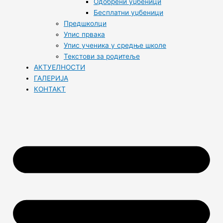
Одобрени уџбеници
Бесплатни уџбеници
Предшколци
Упис првака
Упис ученика у средње школе
Текстови за родитеље
АКТУЕЛНОСТИ
ГАЛЕРИЈА
КОНТАКТ