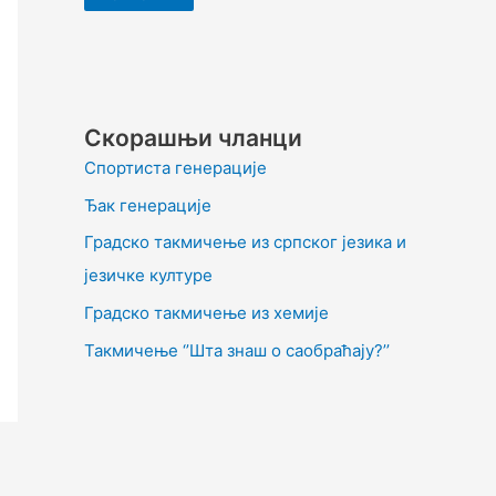
Скорашњи чланци
Спортиста генерације
Ђак генерације
Градско такмичење из српског језика и
језичке културе
Градско такмичење из хемије
Такмичење ‘’Шта знаш о саобраћају?’’