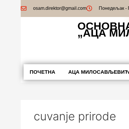
Пређи
osam.direktor@gmail.com
Понедељак - П
на
садржај
ОСНОВН
„АЦА М
ПОЧЕТНА
АЦА МИЛОСАВЉЕВИ
cuvanje prirode