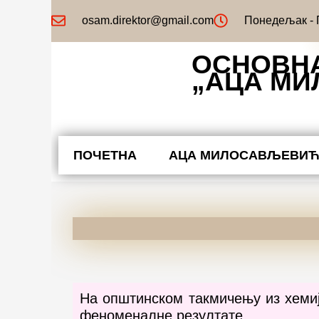
Пређи
osam.direktor@gmail.com
Понедељак - П
на
садржај
ОСНОВН
„АЦА М
ПОЧЕТНА
АЦА МИЛОСАВЉЕВИ
На општинском такмичењу из хемиј
феноменалне резултате.