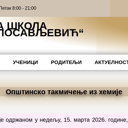
етак 8:00 - 21:00
А ШКОЛА
ИЛОСАВЉЕВИЋ“
Ћ
УЧЕНИЦИ
РОДИТЕЉИ
АКТУЕЛНОС
Општинско такмичење из хемије
е одржаном у недељу, 15. марта 2026. године