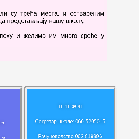
ли су трећа места, и оствареним
да представљају нашу школу.
спеху и желимо им много среће у
ТЕЛЕФОН
Секретар школе: 060-5205015
om
Рачуноводство 062-819996
.rs