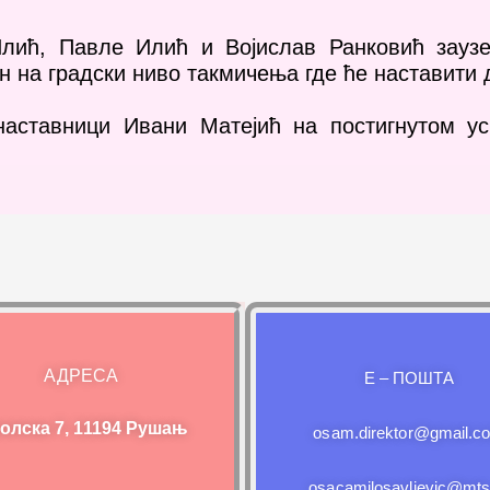
лић, Павле Илић и Војислав Ранковић заузе
 на градски ниво такмичења где ће наставити 
наставници Ивани Матејић на постигнутом у
АДРЕСА
E – ПОШТА
олска 7, 11194 Рушањ
osam.direktor@gmail.c
osacamilosavljevic@mts