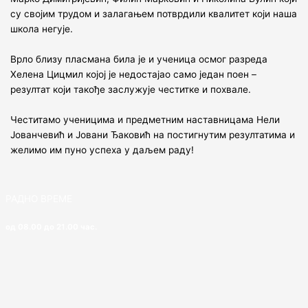
су својим трудом и залагањем потврдили квалитет који наша
школа негује.
Врло близу пласмана била је и ученица осмог разреда
Хелена Цицмил којој је недостајао само један поен –
резултат који такође заслужује честитке и похвале.
Честитамо ученицима и предметним наставницама Нели
Јованчевић и Јовани Ђаковић на постигнутим резултатима и
желимо им пуно успеха у даљем раду!
РАДНО ВРЕМЕ
од 08.00 до 21.00 час.