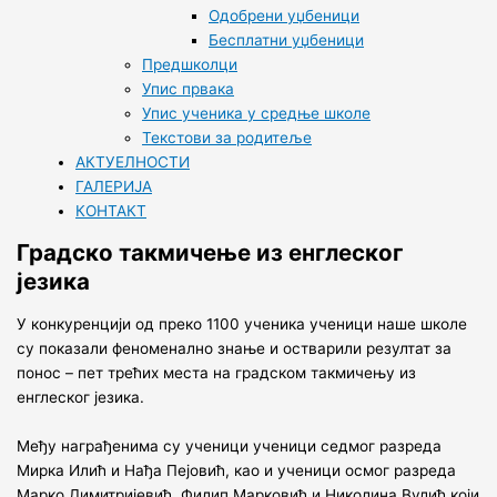
Одобрени уџбеници
Бесплатни уџбеници
Предшколци
Упис првака
Упис ученика у средње школе
Текстови за родитеље
АКТУЕЛНОСТИ
ГАЛЕРИЈА
КОНТАКТ
Градско такмичење из енглеског
језика
У конкуренцији од преко 1100 ученика ученици наше школе
су показали феноменално знање и остварили резултат за
понос – пет трећих места на градском такмичењу из
енглеског језика.
Међу награђенима су ученици ученици седмог разреда
Мирка Илић и Нађа Пејовић, као и ученици осмог разреда
Марко Димитријевић, Филип Марковић и Николина Вулић који