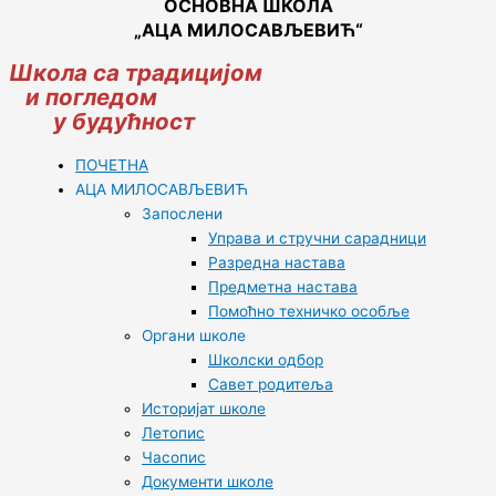
ОСНОВНА ШКОЛА
„АЦА МИЛОСАВЉЕВИЋ“
Школа са традицијом
и погледом
у будућност
ПОЧЕТНА
АЦА МИЛОСАВЉЕВИЋ
Запослени
Управа и стручни сарадници
Разредна настава
Предметна настава
Помоћно техничко особље
Органи школе
Школски одбор
Савет родитеља
Историјат школе
Летопис
Часопис
Документи школе