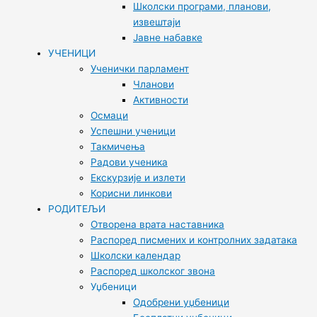
Школски програми, планови,
извештаји
Јавне набавке
УЧЕНИЦИ
Ученички парламент
Чланови
Активности
Осмаци
Успешни ученици
Такмичења
Радови ученика
Екскурзије и излети
Корисни линкови
РОДИТЕЉИ
Отворена врата наставника
Распоред писмених и контролних задатака
Школски календар
Распоред школског звона
Уџбеници
Одобрени уџбеници