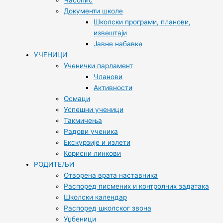
Часопис
Документи школе
Школски програми, планови,
извештаји
Јавне набавке
УЧЕНИЦИ
Ученички парламент
Чланови
Активности
Осмаци
Успешни ученици
Такмичења
Радови ученика
Екскурзије и излети
Корисни линкови
РОДИТЕЉИ
Отворена врата наставника
Распоред писмених и контролних задатака
Школски календар
Распоред школског звона
Уџбеници