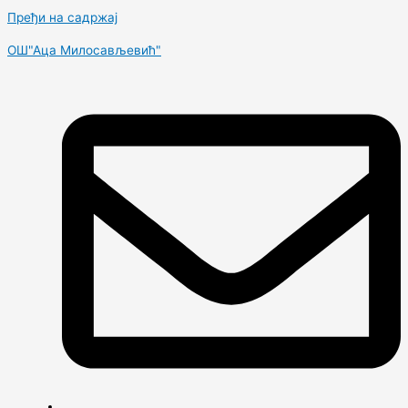
Пређи на садржај
OШ"Аца Милосављевић"