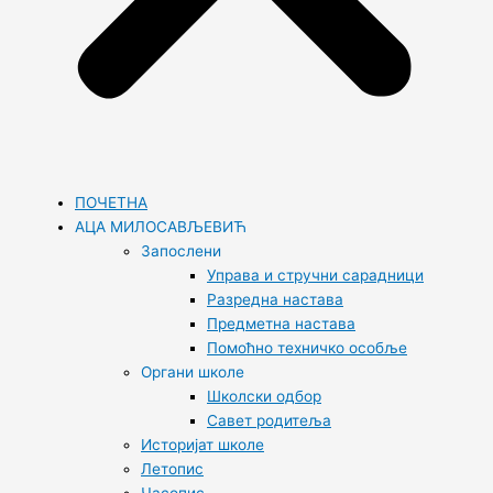
ПОЧЕТНА
АЦА МИЛОСАВЉЕВИЋ
Запослени
Управа и стручни сарадници
Разредна настава
Предметна настава
Помоћно техничко особље
Органи школе
Школски одбор
Савет родитеља
Историјат школе
Летопис