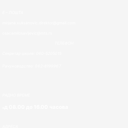
E – ПОШТА
mirjana.vuksanovic.direktor@gmail.com
osacamilosavljevic@mts.rs
ТЕЛЕФОН
Секретар школе: 060-5205015
Рачуноводство: 062-8199967
РАДНО ВРЕМЕ
д 08.00 до 16.00 часова
о
АДРЕСА