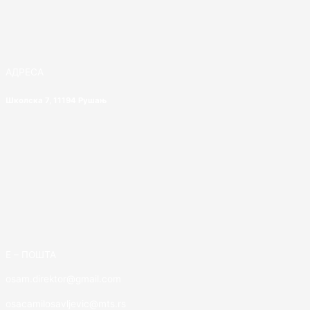
АДРЕСА
Школска 7, 11194 Рушањ
E – ПОШТА
osam.direktor@gmail.com
osacamilosavljevic@mts.rs