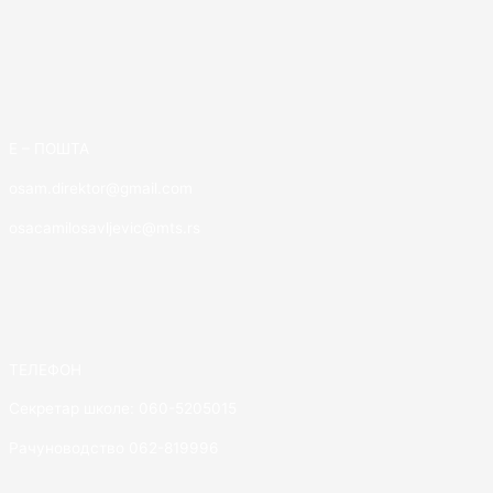
E – ПОШТА
osam.direktor@gmail.com
osacamilosavljevic@mts.rs
ТЕЛЕФОН
Секретар школе: 060-5205015
Рачуноводство 062-819996