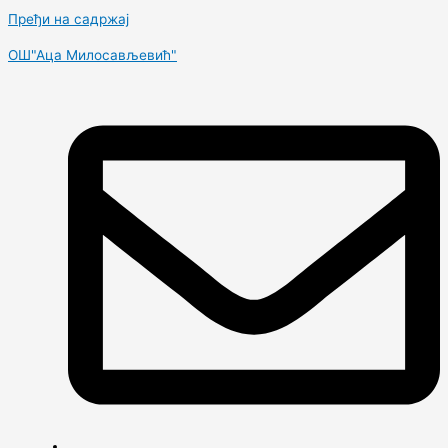
Пређи на садржај
OШ"Аца Милосављевић"