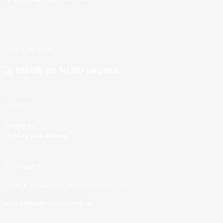
РАДНО ВРЕМЕ
д 08.00 до 16.00 часова
о
АДРЕСА
Школска 7
11194 Рушањ, Београд
E – ПОШТА
mirjana.vuksanovic.direktor@gmail.com
osacamilosavljevic@mts.rs