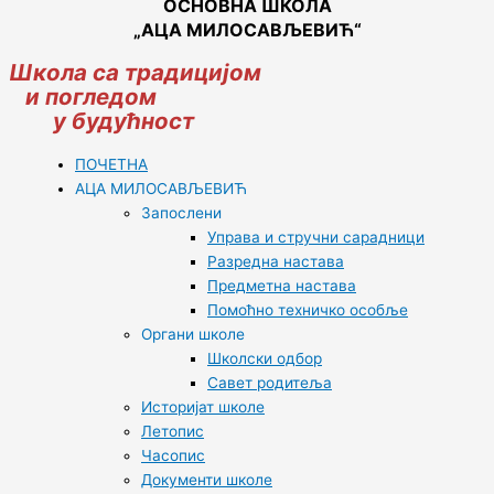
ОСНОВНА ШКОЛА
„АЦА МИЛОСАВЉЕВИЋ“
Школа са традицијом
и погледом
у будућност
ПОЧЕТНА
АЦА МИЛОСАВЉЕВИЋ
Запослени
Управа и стручни сарадници
Разредна настава
Предметна настава
Помоћно техничко особље
Органи школе
Школски одбор
Савет родитеља
Историјат школе
Летопис
Часопис
Документи школе