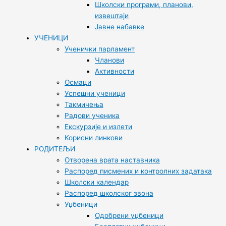
Школски програми, планови,
извештаји
Јавне набавке
УЧЕНИЦИ
Ученички парламент
Чланови
Активности
Осмаци
Успешни ученици
Такмичења
Радови ученика
Екскурзије и излети
Корисни линкови
РОДИТЕЉИ
Отворена врата наставника
Распоред писмених и контролних задатака
Школски календар
Распоред школског звона
Уџбеници
Одобрени уџбеници