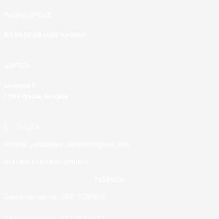
РАДНО ВРЕМЕ
ОД 08.00 ДО 16.00 ЧАСОВА
АДРЕСА
Школска 7
11194 Рушањ, Београд
E – ПОШТА
mirjana.vuksanovic.direktor@gmail.com
osacamilosavljevic@mts.rs
ТЕЛЕФОН
Секретар школе: 060-5205015
Рачуноводство: 062-8199967