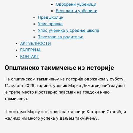
Одобрени уџбеници
Бесплатни уџбеници
Предшколци
Упис првака
Упис ученика у средње школе
Текстови за родитеље
АКТУЕЛНОСТИ
ГАЛЕРИЈА
КОНТАКТ
Општинско такмичење из историје
На општинском такмичењу из историје одржаном у суботу,
14. марта 2026. године, ученик Марко Димитријевић заузео
је треће место и остварио пласман на градски ниво
такмичења.
Честитамо Марку и његовој наставници Катарини Станић, и
желимо им много успеха у даљем такмичењу.