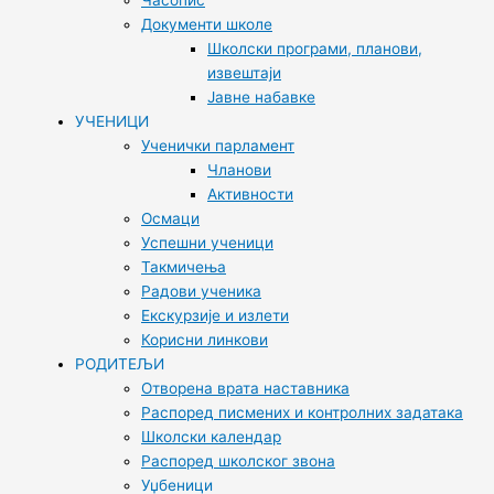
Часопис
Документи школе
Школски програми, планови,
извештаји
Јавне набавке
УЧЕНИЦИ
Ученички парламент
Чланови
Активности
Осмаци
Успешни ученици
Такмичења
Радови ученика
Екскурзије и излети
Корисни линкови
РОДИТЕЉИ
Отворена врата наставника
Распоред писмених и контролних задатака
Школски календар
Распоред школског звона
Уџбеници