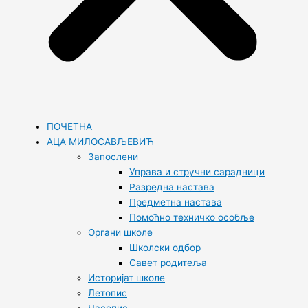
ПОЧЕТНА
АЦА МИЛОСАВЉЕВИЋ
Запослени
Управа и стручни сарадници
Разредна настава
Предметна настава
Помоћно техничко особље
Органи школе
Школски одбор
Савет родитеља
Историјат школе
Летопис