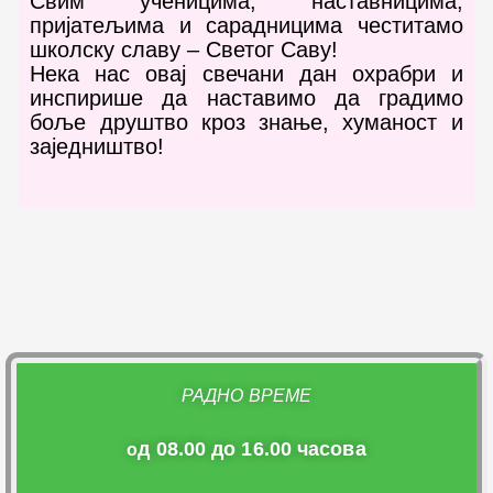
Свим ученицима, наставницима,
пријатељима и сарадницима честитамо
школску славу – Светог Саву!
Нека нас овај свечани дан охрабри и
инспирише да наставимо да градимо
боље друштво кроз знање, хуманост и
заједништво!
РАДНО ВРЕМЕ
д 08.00 до 16.00 часова
о