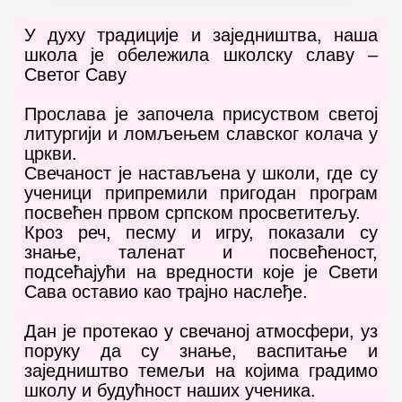
У духу традиције и заједништва, наша
школа је обележила школску славу –
Светог Саву
Прослава је започела присуством светој
литургији и ломљењем славског колача у
цркви.
Свечаност је настављена у школи, где су
ученици припремили пригодан програм
посвећен првом српском просветитељу.
Кроз реч, песму и игру, показали су
знање, таленат и посвећеност,
подсећајући на вредности које је Свети
Сава оставио као трајно наслеђе.
Дан је протекао у свечаној атмосфери, уз
поруку да су знање, васпитање и
заједништво темељи на којима градимо
школу и будућност наших ученика.