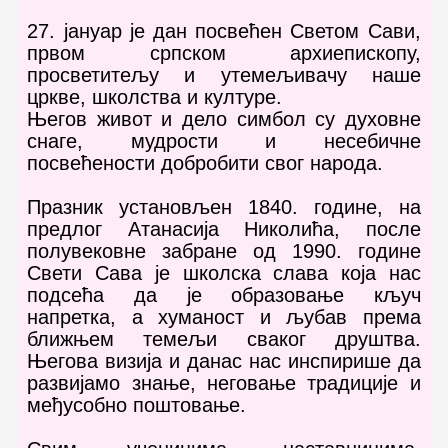
27. јануар је дан посвећен Светом Сави,
првом српском архиепископу,
просветитељу и утемељивачу наше
цркве, школства и културе.
Његов живот и дело симбол су духовне
снаге, мудрости и несебичне
посвећености добробити свог народа.
Празник установљен 1840. године, на
предлог Атанасија Николића, после
полувековне забране од 1990. године
Свети Сава је школска слава која нас
подсећа да је образовање кључ
напретка, а хуманост и љубав према
ближњем темељи сваког друштва.
Његова визија и данас нас инспирише да
развијамо знање, неговање традиције и
међусобно поштовање.