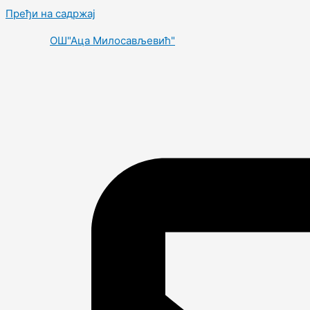
Пређи на садржај
OШ"Аца Милосављевић"