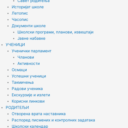
Савет родитеља
Историјат школе
Летопис
Часопис
Документи школе
Школски програми, планови, извештаји
Јавне набавке
УЧЕНИЦИ
Ученички парламент
Чланови
Активности
Осмаци
Успешни ученици
Такмичења
Радови ученика
Екскурзије и излети
Корисни линкови
РОДИТЕЉИ
Отворена врата наставника
Распоред писмених и контролних задатака
Школски календар