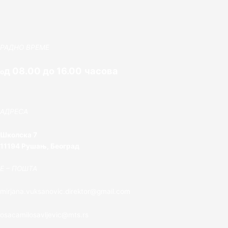
РАДНО ВРЕМЕ
д 08.00 до 16.00 часова
о
АДРЕСА
Школска 7
11194 Рушањ, Београд
E – ПОШТА
mirjana.vuksanovic.direktor@gmail.com
osacamilosavljevic@mts.rs