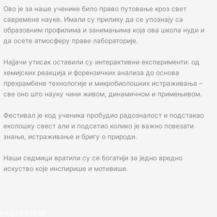
Ово је за наше ученике било право путовање кроз свет
савремене науке. Имали су прилику да се упознају са
образовним профилима и занимањима која ова школа нуди и
да осете атмосферу праве лабораторије.
Најјачи утисак оставили су интерактивни експерименти: од
хемијских реакција и форензичких анализа до основа
прехрамбене технологије и микробиолошких истраживања –
све оно што науку чини живом, динамичном и примењивом.
Фестивал је код ученика пробудио радозналост и подстакао
еколошку свест али и подсетио колико је важно повезати
знање, истраживање и бригу о природи.
Наши седмици вратили су се богатији за једно вредно
искуство које инспирише и мотивише.
РАДНО ВРЕМЕ