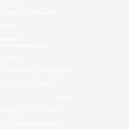
ОД 08.00 ДО 16.00 ЧАСОВА
АДРЕСА
Школска 7
11194 Рушањ, Београд
E – ПОШТА
mirjana.vuksanovic.direktor@gmail.com
osacamilosavljevic@mts.rs
ТЕЛЕФОН
Секретар школе: 060-5205015
Рачуноводство: 062-8199967