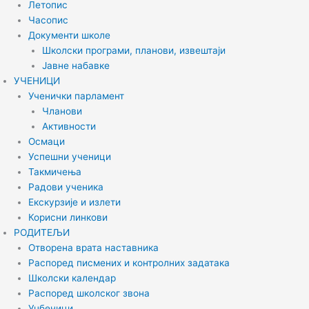
Летопис
Часопис
Документи школе
Школски програми, планови, извештаји
Јавне набавке
УЧЕНИЦИ
Ученички парламент
Чланови
Активности
Осмаци
Успешни ученици
Такмичења
Радови ученика
Екскурзије и излети
Корисни линкови
РОДИТЕЉИ
Отворена врата наставника
Распоред писмених и контролних задатака
Школски календар
Распоред школског звона
Уџбеници