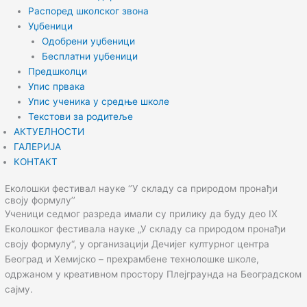
Распоред школског звона
Уџбеници
Одобрени уџбеници
Бесплатни уџбеници
Предшколци
Упис првака
Упис ученика у средње школе
Текстови за родитеље
АКТУЕЛНОСТИ
ГАЛЕРИЈА
КОНТАКТ
Еколошки фестивал науке ‘’У складу са природом пронађи
своју формулу’’
Ученици седмог разреда имали су прилику да буду део IX
Еколошког фестивала науке „У складу са природом пронађи
своју формулу“, у организацији Дечијег културног центра
Београд и Хемијско – прехрамбене технолошке школе,
одржаном у креативном простору Плејграунда на Београдском
сајму.