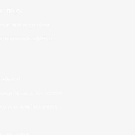
E – ПОШТА
osam.direktor@gmail.com
osacamilosavljevic@mts.rs
ТЕЛЕФОН
Секретар школе: 060-5205015
Рачуноводство 062-819996
РАДНО ВРЕМЕ