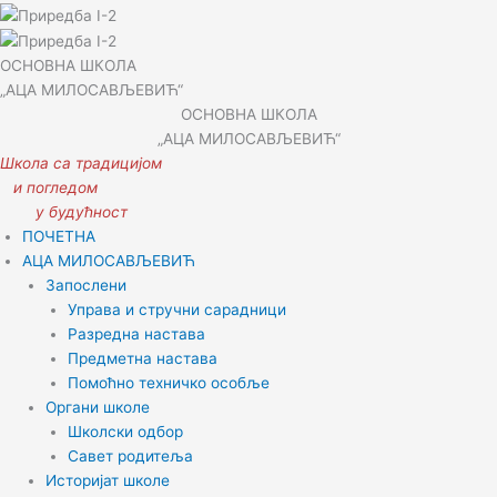
ОСНОВНА ШКОЛА
„АЦА МИЛОСАВЉЕВИЋ“
ОСНОВНА ШКОЛА
„АЦА МИЛОСАВЉЕВИЋ“
Школа са традицијом
и погледом
у будућност
ПОЧЕТНА
АЦА МИЛОСАВЉЕВИЋ
Запослени
Управа и стручни сарадници
Разредна настава
Предметна настава
Помоћно техничко особље
Органи школе
Школски одбор
Савет родитеља
Историјат школе