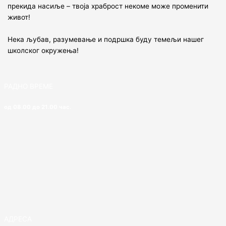
прекида насиље – твоја храброст некоме може променити
живот!
Нека љубав, разумевање и подршка буду темељи нашег
школског окружења!
РАДНО ВРЕМЕ
од 08.00 до 21.00 час.
АДРЕСА