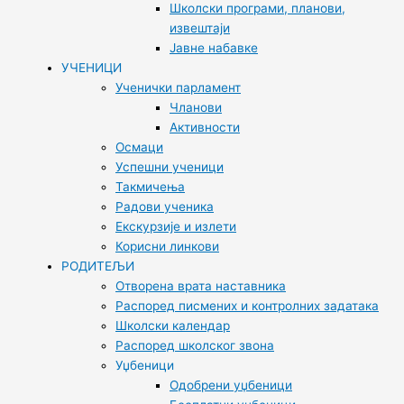
Школски програми, планови,
извештаји
Јавне набавке
УЧЕНИЦИ
Ученички парламент
Чланови
Активности
Осмаци
Успешни ученици
Такмичења
Радови ученика
Екскурзије и излети
Корисни линкови
РОДИТЕЉИ
Отворена врата наставника
Распоред писмених и контролних задатака
Школски календар
Распоред школског звона
Уџбеници
Одобрени уџбеници