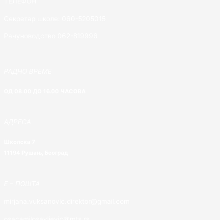
ТЕЛЕФОН
Секретар школе: 060-5205015
Рачуноводство 062-819996
РАДНО ВРЕМЕ
ОД 08.00 ДО 16.00 ЧАСОВА
АДРЕСА
Школска 7
11194 Рушањ, Београд
E – ПОШТА
mirjana.vuksanovic.direktor@gmail.com
osacamilosavljevic@mts.rs