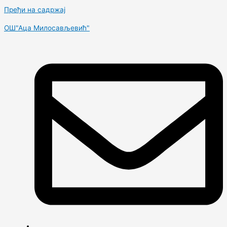
Пређи на садржај
OШ"Аца Милосављевић"