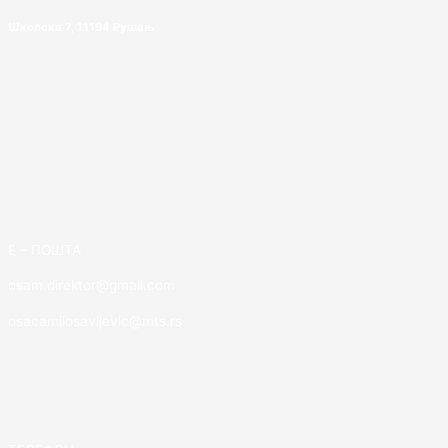
Школска 7, 11194 Рушањ
E – ПОШТА
osam.direktor@gmail.com
osacamilosavljevic@mts.rs