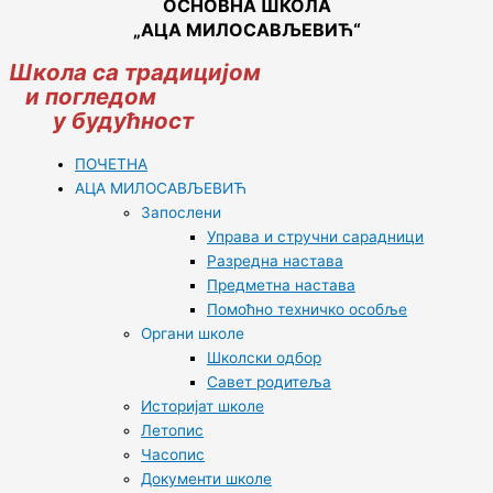
ОСНОВНА ШКОЛА
„АЦА МИЛОСАВЉЕВИЋ“
Школа са традицијом
и погледом
у будућност
ПОЧЕТНА
АЦА МИЛОСАВЉЕВИЋ
Запослени
Управа и стручни сарадници
Разредна настава
Предметна настава
Помоћно техничко особље
Органи школе
Школски одбор
Савет родитеља
Историјат школе
Летопис
Часопис
Документи школе