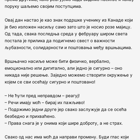
поруку шаљемо својим поступцима.
Овај дан настао је као знак подршке ученику из Канаде који
је био изложен насиљу само зато што је носио розе мајицу.
Од тада, свака последња среда у фебруару широм света
постала је прилика да подигнемо свест о важности
љубазности, солидарности и поштовања међу вршњацима.
Вршњачко насиље може бити физичко, вербално,
емоционално или дигитално, али једно је сигурно – оно
никада није решење. Заједно можемо створити окружење у
којем се сви осећају сигурно и поштовано!
– Не ћути пред неправдом – реагуј!
– Речи имају моћ – бирај их пажљиво!
– Подржимо једни друге јер свако заслужује да се осећа
безбедно и прихваћено.
– Права снага је у онима који шире доброту, а не страх.
Свако од нас има моћ да направи промену. Буди глас који