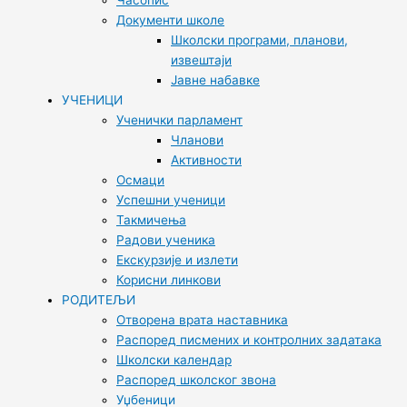
Часопис
Документи школе
Школски програми, планови,
извештаји
Јавне набавке
УЧЕНИЦИ
Ученички парламент
Чланови
Активности
Осмаци
Успешни ученици
Такмичења
Радови ученика
Екскурзије и излети
Корисни линкови
РОДИТЕЉИ
Отворена врата наставника
Распоред писмених и контролних задатака
Школски календар
Распоред школског звона
Уџбеници