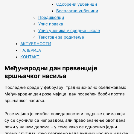
Одобрени уџбеници
Бесплатни уџбеници
Предшколци
Упис првака
Упис ученика у средње школе
Текстови за родитеље
АКТУЕЛНОСТИ
ГАЛЕРИЈА
КОНТАКТ
Међународни дан превенције
вршњачког насиља
Последње среде у фебруару, традиционално обележавамо
Међународни дан розе мајица, дан посвећен борби против
вршњачког насиља.
Розе мајица је симбол солидарности и подршке свима који
су се суочили са неправдом, али право значење овог дана
лежи у нашим делима – у томе како се односимо једни
према другима, како реагујемо када видимо насиље и какву