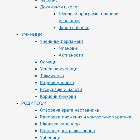
Часопис
Документи школе
Школски програми, планови,
извештаји
Јавне набавке
УЧЕНИЦИ
Ученички парламент
Чланови
Активности
Осмаци
Успешни ученици
Такмичења
Радови ученика
Екскурзије и излети
Корисни линкови
РОДИТЕЉИ
Отворена врата наставника
Распоред писмених и контролних задатака
Школски календар
Распоред школског звона
Уџбеници