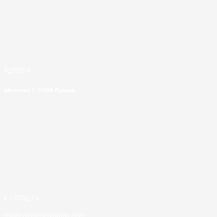
АДРЕСА
Школска 7, 11194 Рушањ
E – ПОШТА
osam.direktor@gmail.com