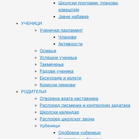
Школски програми, планови,
извештаји
Јавне набавке
УЧЕНИЦИ
Ученички парламент
Чланови
Активности
Осмаци
Успешни ученици
Такмичења
Радови ученика
Екскурзије и излети
Корисни линкови
РОДИТЕЉИ
Отворена врата наставника
Распоред писмених и контролних задатака
Школски календар
Распоред школског звона
Уџбеници
Одобрени уџбеници