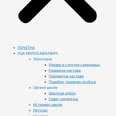
ПОЧЕТНА
АЦА МИЛОСАВЉЕВИЋ
Запослени
Управа и стручни сарадници
Разредна настава
Предметна настава
Помоћно техничко особље
Органи школе
Школски одбор
Савет родитеља
Историјат школе
Летопис