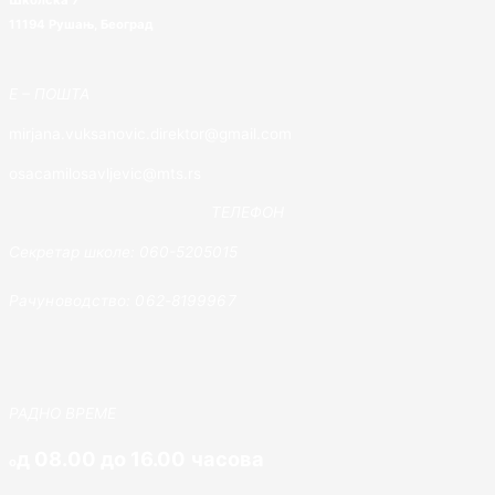
Школска 7
11194 Рушањ, Београд
E – ПОШТА
mirjana.vuksanovic.direktor@gmail.com
osacamilosavljevic@mts.rs
ТЕЛЕФОН
Секретар школе: 060-5205015
Рачуноводство: 062-8199967
РАДНО ВРЕМЕ
д 08.00 до 16.00 часова
о