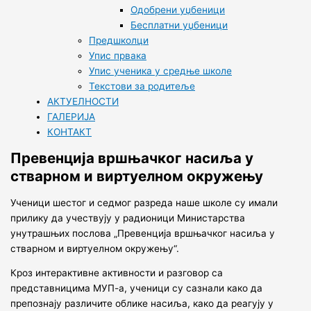
Одобрени уџбеници
Бесплатни уџбеници
Предшколци
Упис првака
Упис ученика у средње школе
Текстови за родитеље
АКТУЕЛНОСТИ
ГАЛЕРИЈА
КОНТАКТ
Превенција вршњачког насиља у
стварном и виртуелном окружењу
Ученици шестог и седмог разреда наше школе су имали
прилику да учествују у радионици Министарства
унутрашњих послова „Превенција вршњачког насиља у
стварном и виртуелном окружењу“.
Кроз интерактивне активности и разговор са
представницима МУП-а, ученици су сазнали како да
препознају различите облике насиља, како да реагују у