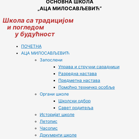
ОСНОВНА ШКОЛА
„АЦА МИЛОСАВЉЕВИЋ“
Школа са традицијом
и погледом
у будућност
ПОЧЕТНА
АЦА МИЛОСАВЉЕВИЋ
Запослени
Управа и стручни сарадници
Разредна настава
Предметна настава
Помоћно техничко особље
Органи школе
Школски одбор
Савет родитеља
Историјат школе
Летопис
Часопис
Документи школе