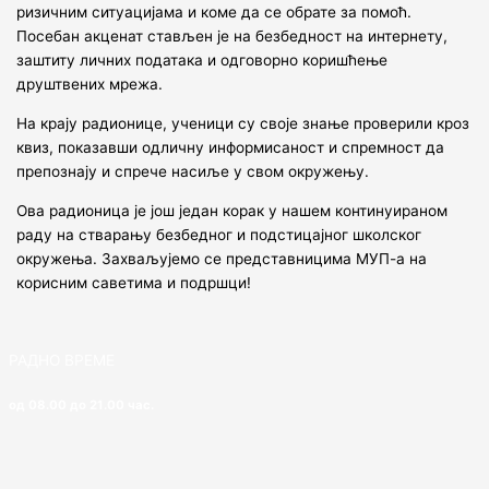
ризичним ситуацијама и коме да се обрате за помоћ.
Посебан акценат стављен је на безбедност на интернету,
заштиту личних података и одговорно коришћење
друштвених мрежа.
На крају радионице, ученици су своје знање проверили кроз
квиз, показавши одличну информисаност и спремност да
препознају и спрече насиље у свом окружењу.
Ова радионица је још један корак у нашем континуираном
раду на стварању безбедног и подстицајног школског
окружења. Захваљујемо се представницима МУП-а на
корисним саветима и подршци!
РАДНО ВРЕМЕ
од 08.00 до 21.00 час.