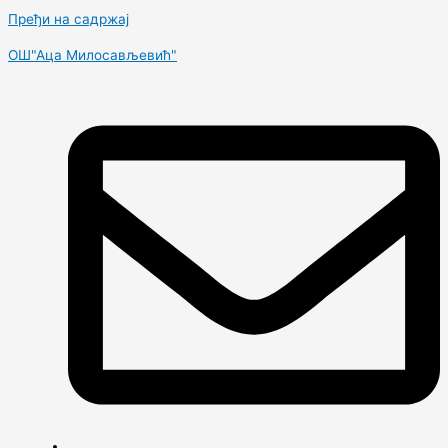
Пређи на садржај
OШ"Аца Милосављевић"