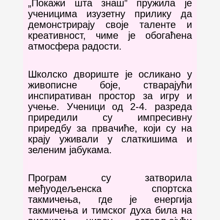
„Покажи шта знаш” пружила је
ученицима изузетну прилику да
демонстрирају своје таленте и
креативност, чиме је обогаћена
атмосфера радости.
Школско двориште је осликано у
живописне боје, стварајући
инспиративан простор за игру и
учење. Ученици од 2-4. разреда
приредили су импресивну
приредбу за првачиће, који су на
крају уживали у слаткишима и
зеленим јабукама.
Програм су затворила
међуодељенска спортска
такмичења, где је енергија
такмичења и тимског духа била на