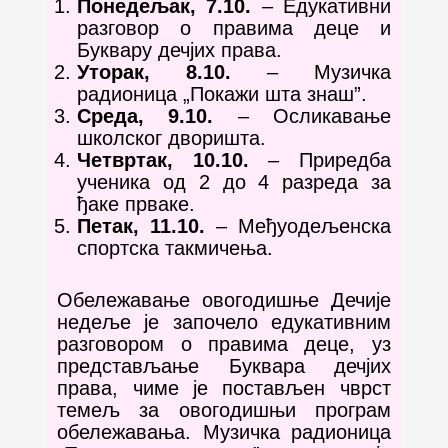
Понедељак, 7.10.
– Едукативни
разговор о правима деце и
Буквару дечјих права.
Уторак, 8.10.
– Музичка
радионица „Покажи шта знаш”.
Среда, 9.10.
– Осликавање
школског дворишта.
Четвртак, 10.10.
– Приредба
ученика од 2 до 4 разреда за
ђаке прваке.
Петак, 11.10.
– Међуодељенска
спортска такмичења.
Обележавање овогодишње Дечије
недеље је започело едукативним
разговором о правима деце, уз
представљање Буквара дечјих
права, чиме је постављен чврст
темељ за овогодишњи програм
обележавања. Музичка радионица