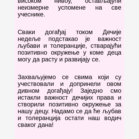
високом нивоу, остављајући
неизмерне успомене на све
учеснике.
Сваки догађај током Дечије
недеље подстакао је важност
љубави и толеранције, стварајући
позитивно окружење у коме деца
могу да расту и развијају се.
Захваљујемо се свима који су
учествовали и допринели овом
дивном догађају! Заједно смо
истакли важност дечијих права и
створили позитивно окружење за
нашу децу. Надамо се да ће љубав
и толеранција остати наш водич
сваког дана!