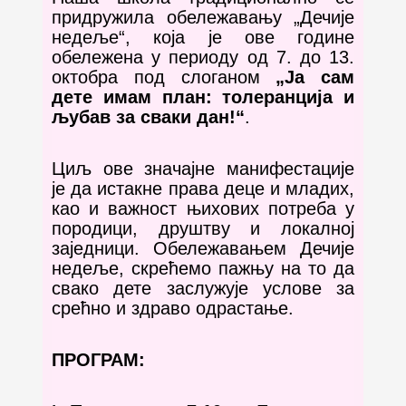
придружила обележавању „Дечије
недеље“, која је ове године
обележена у периоду од 7. до 13.
октобра под слоганом
„Ја сам
дете имам план: толеранција и
љубав за сваки дан!“
.
Циљ ове значајне манифестације
је да истакне права деце и младих,
као и важност њихових потреба у
породици, друштву и локалној
заједници. Обележавањем Дечије
недеље, скрећемо пажњу на то да
свако дете заслужује услове за
срећно и здраво одрастање.
ПРОГРАМ
: