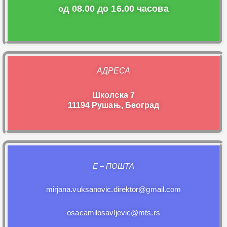
д 08.00 до 16.00 часова
о
АДРЕСА
Школска 7
11194 Рушањ, Београд
E – ПОШТА
mirjana.vuksanovic.direktor@gmail.com
osacamilosavljevic@mts.rs