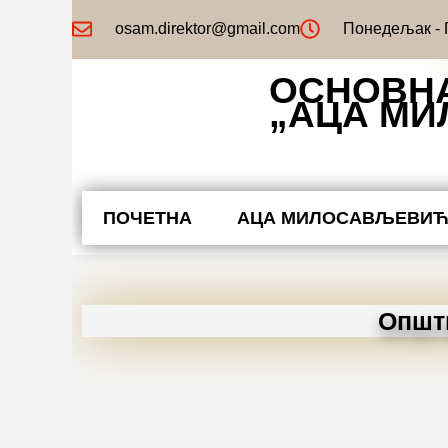
Пређи
osam.direktor@gmail.com
Понедељак - П
на
садржај
ОСНОВН
„АЦА М
ПОЧЕТНА
АЦА МИЛОСАВЉЕВИ
Општи