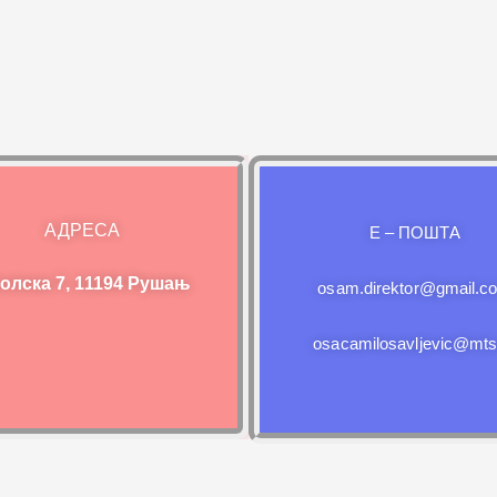
АДРЕСА
E – ПОШТА
олска 7, 11194 Рушањ
osam.direktor@gmail.c
osacamilosavljevic@mts