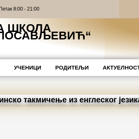
етак 8:00 - 21:00
А ШКОЛА
ИЛОСАВЉЕВИЋ“
Ћ
УЧЕНИЦИ
РОДИТЕЉИ
АКТУЕЛНОС
нско такмичење из енглеског језик