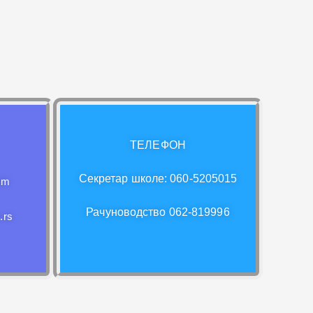
ТЕЛЕФОН
Секретар школе: 060-5205015
om
Рачуноводство 062-819996
.rs