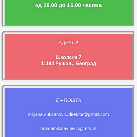
д 08.00 до 16.00 часова
о
АДРЕСА
Школска 7
11194 Рушањ, Београд
E – ПОШТА
mirjana.vuksanovic.direktor@gmail.com
osacamilosavljevic@mts.rs