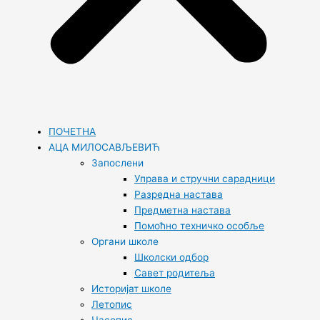
ПОЧЕТНА
АЦА МИЛОСАВЉЕВИЋ
Запослени
Управа и стручни сарадници
Разредна настава
Предметна настава
Помоћно техничко особље
Органи школе
Школски одбор
Савет родитеља
Историјат школе
Летопис