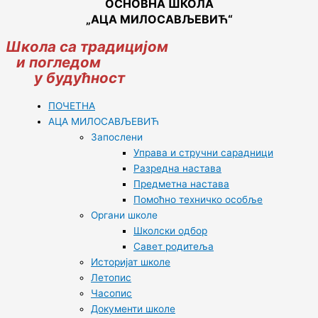
ОСНОВНА ШКОЛА
„АЦА МИЛОСАВЉЕВИЋ“
Школа са традицијом
и погледом
у будућност
ПОЧЕТНА
АЦА МИЛОСАВЉЕВИЋ
Запослени
Управа и стручни сарадници
Разредна настава
Предметна настава
Помоћно техничко особље
Органи школе
Школски одбор
Савет родитеља
Историјат школе
Летопис
Часопис
Документи школе