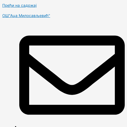
Пређи на садржај
OШ"Аца Милосављевић"