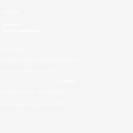
АДРЕСА
Школска 7
11194 Рушањ, Београд
E – ПОШТА
mirjana.vuksanovic.direktor@gmail.com
osacamilosavljevic@mts.rs
ТЕЛЕФОН
Секретар школе: 060-5205015
Рачуноводство: 062-8199967