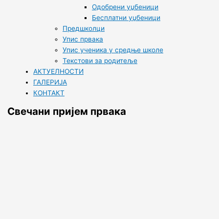
Одобрени уџбеници
Бесплатни уџбеници
Предшколци
Упис првака
Упис ученика у средње школе
Текстови за родитеље
АКТУЕЛНОСТИ
ГАЛЕРИЈА
КОНТАКТ
Свечани пријем првака