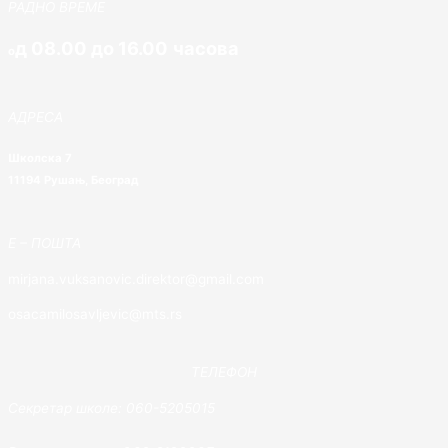
РАДНО ВРЕМЕ
д 08.00 до 16.00 часова
о
АДРЕСА
Школска 7
11194 Рушањ, Београд
E – ПОШТА
mirjana.vuksanovic.direktor@gmail.com
osacamilosavljevic@mts.rs
ТЕЛЕФОН
Секретар школе: 060-5205015