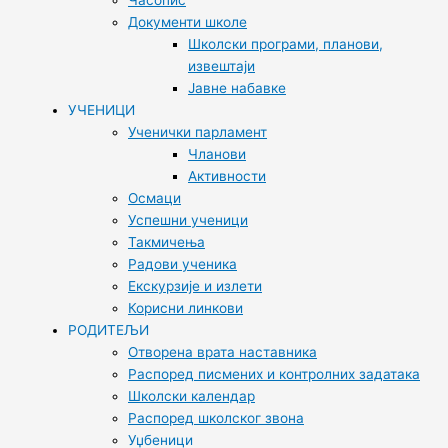
Часопис
Документи школе
Школски програми, планови,
извештаји
Јавне набавке
УЧЕНИЦИ
Ученички парламент
Чланови
Активности
Осмаци
Успешни ученици
Такмичења
Радови ученика
Екскурзије и излети
Корисни линкови
РОДИТЕЉИ
Отворена врата наставника
Распоред писмених и контролних задатака
Школски календар
Распоред школског звона
Уџбеници