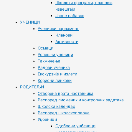
Школски програми, планови,
извештаји
Јавне набавке
УЧЕНИЦИ
Ученички парламент
Чланови
Активности
Осмаци
Успешни ученици
Такмичења
Радови ученика
Екскурзије и излети
Корисни линкови
РОДИТЕЉИ
Отворена врата наставника
Распоред писмених и контролних задатака
Школски календар
Распоред школског звона
Уџбеници
Одобрени уџбеници