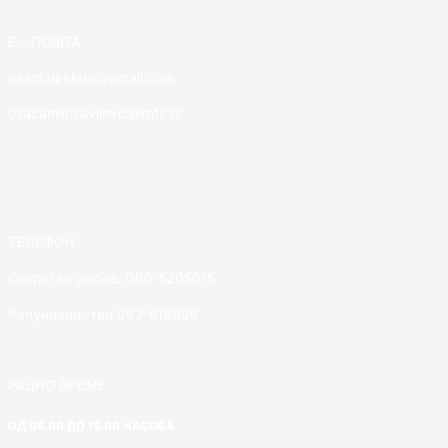
E – ПОШТА
osam.direktor@gmail.com
osacamilosavljevic@mts.rs
ТЕЛЕФОН
Секретар школе: 060-5205015
Рачуноводство 062-819996
РАДНО ВРЕМЕ
ОД 08.00 ДО 16.00 ЧАСОВА