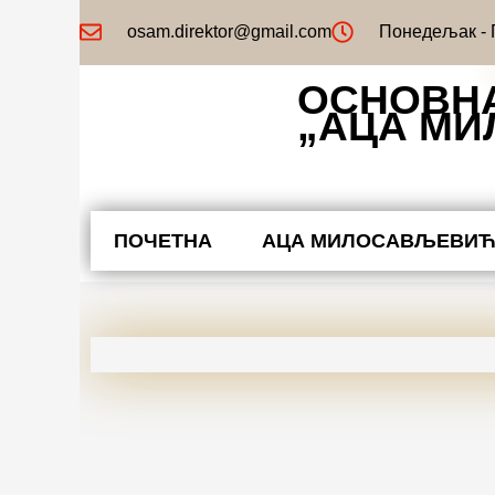
Пређи
osam.direktor@gmail.com
Понедељак - П
на
садржај
ОСНОВН
„АЦА М
ПОЧЕТНА
АЦА МИЛОСАВЉЕВИ