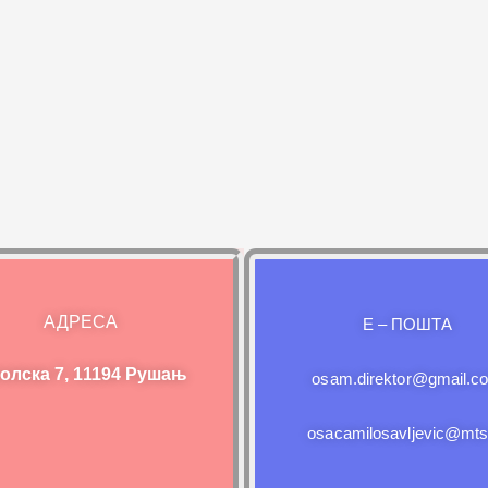
АДРЕСА
E – ПОШТА
олска 7, 11194 Рушањ
osam.direktor@gmail.c
osacamilosavljevic@mts