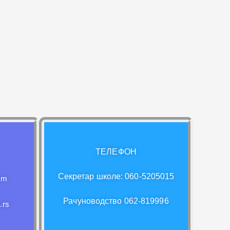
ТЕЛЕФОН
Секретар школе: 060-5205015
om
Рачуноводство 062-819996
.rs