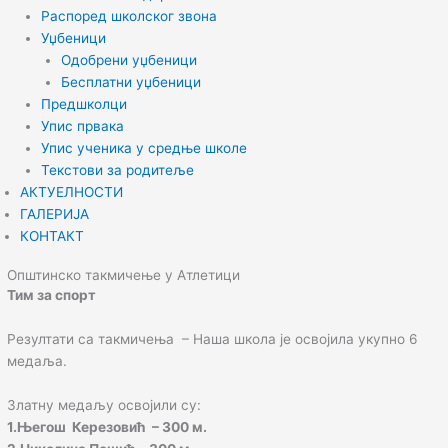
Распоред школског звона
Уџбеници
Одобрени уџбеници
Бесплатни уџбеници
Предшколци
Упис првака
Упис ученика у средње школе
Текстови за родитеље
АКТУЕЛНОСТИ
ГАЛЕРИЈА
КОНТАКТ
Општинско такмичење у Атлетици
Тим за спорт
Резултати са такмичења – Наша школа је освојила укупно 6
медаља.
Златну медаљу освојили су:
1.Његош Керезовић – 300 м.