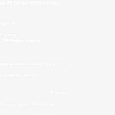
д 08.00 до 16.00 часова
о
АДРЕСА
Школска 7
11194 Рушањ, Београд
E – ПОШТА
mirjana.vuksanovic.direktor@gmail.com
osacamilosavljevic@mts.rs
ТЕЛЕФОН
Секретар школе: 060-5205015