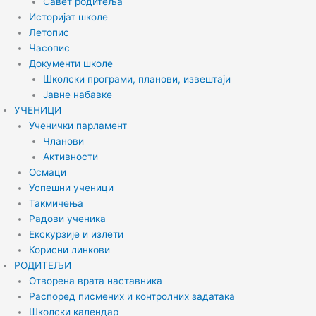
Савет родитеља
Историјат школе
Летопис
Часопис
Документи школе
Школски програми, планови, извештаји
Јавне набавке
УЧЕНИЦИ
Ученички парламент
Чланови
Активности
Осмаци
Успешни ученици
Такмичења
Радови ученика
Екскурзије и излети
Корисни линкови
РОДИТЕЉИ
Отворена врата наставника
Распоред писмених и контролних задатака
Школски календар