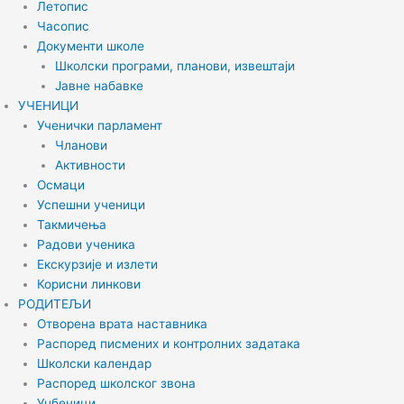
Летопис
Часопис
Документи школе
Школски програми, планови, извештаји
Јавне набавке
УЧЕНИЦИ
Ученички парламент
Чланови
Активности
Осмаци
Успешни ученици
Такмичења
Радови ученика
Екскурзије и излети
Корисни линкови
РОДИТЕЉИ
Отворена врата наставника
Распоред писмених и контролних задатака
Школски календар
Распоред школског звона
Уџбеници