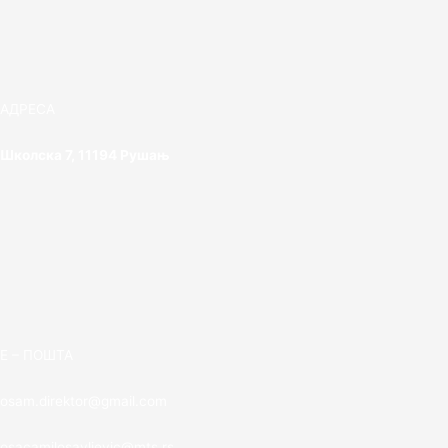
АДРЕСА
Школска 7, 11194 Рушањ
E – ПОШТА
osam.direktor@gmail.com
osacamilosavljevic@mts.rs