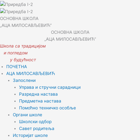
ОСНОВНА ШКОЛА
„АЦА МИЛОСАВЉЕВИЋ“
ОСНОВНА ШКОЛА
„АЦА МИЛОСАВЉЕВИЋ“
Школа са традицијом
и погледом
у будућност
ПОЧЕТНА
АЦА МИЛОСАВЉЕВИЋ
Запослени
Управа и стручни сарадници
Разредна настава
Предметна настава
Помоћно техничко особље
Органи школе
Школски одбор
Савет родитеља
Историјат школе