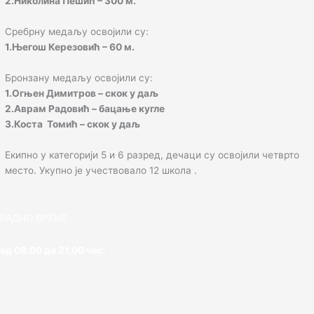
2.Николина Пешић – 300 м.
Сребрну медаљу освојили су:
1.Његош Керезовић – 60 м.
Бронзану медаљу освојили су:
1.Огњен Димитров – скок у даљ
2.Аврам Радовић – бацање кугле
3.Коста Томић – скок у даљ
Екипно у категорији 5 и 6 разред, дечаци су освојили четврто
место. Укупно је учествовало 12 школа .
РАДНО ВРЕМЕ
од 08.00 до 21.00 час.