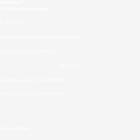
Школска 7
11194 Рушањ, Београд
E – ПОШТА
mirjana.vuksanovic.direktor@gmail.com
osacamilosavljevic@mts.rs
ТЕЛЕФОН
Секретар школе: 060-5205015
Рачуноводство: 062-8199967
РАДНО ВРЕМЕ